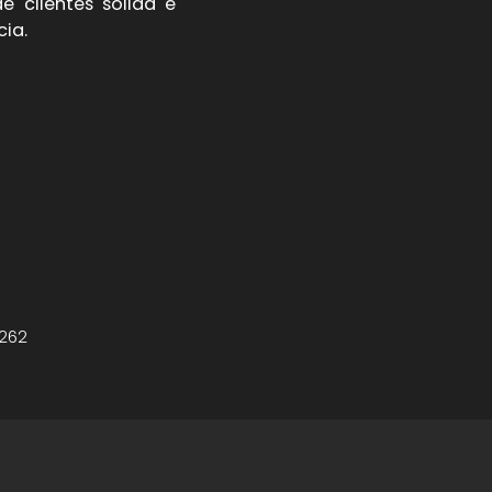
 clientes sólida e
cia.
-262