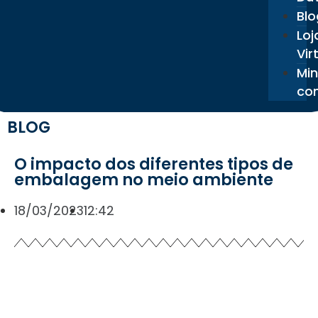
Blo
Loj
Vir
Mi
co
BLOG
O impacto dos diferentes tipos de
embalagem no meio ambiente
18/03/2023
12:42